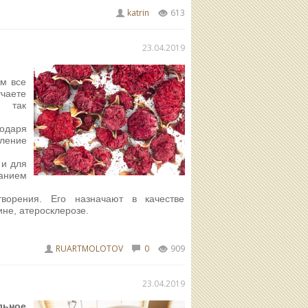
katrin
613
23.04.2019
им все
учаете
е так
годаря
бление
 и для
жанием
ворения. Его назначают в качестве
не, атеросклерозе.
RUARTMOLOTOV
0
909
23.04.2019
льное