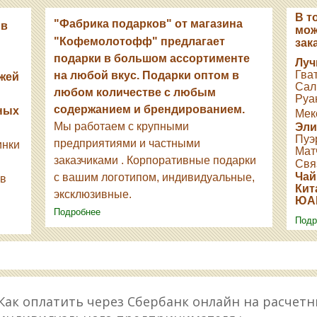
В т
"Фабрика подарков" от магазина
 в
мож
"Кофемолотофф" предлагает
зака
подарки в большом ассортименте
Луч
Гва
на любой вкус.
Подарки оптом в
жей
Сал
любом количестве с любым
Руан
содержанием и брендированием.
зных
Мекс
Мы работаем с крупными
Эли
Пуэр
предприятиями и частными
инки
Матч
заказчиками .
Корпоративные подарки
Свя
Чай
с вашим логотипом, индивидуальные,
ов
Кит
эксклюзивные.
ЮАР
Подробнее
Подр
Как оплатить через Сбербанк онлайн на расчетн