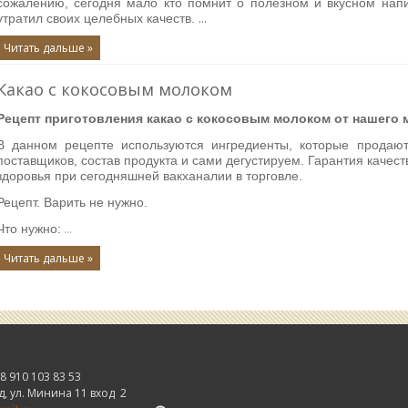
сожалению, сегодня мало кто помнит о полезном и вкусном напи
...
утратил своих целебных качеств.
Читать дальше »
Какао с кокосовым молоком
Рецепт приготовления какао с кокосовым молоком от нашего м
В данном рецепте используются ингредиенты, которые продаю
поставщиков, состав продукта и сами дегустируем. Гарантия качеств
здоровья при сегодняшней вакханалии в торговле.
Рецепт. Варить не нужно.
Что нужно:
...
Читать дальше »
 910 103 83 53
, ул. Минина 11 вход 2