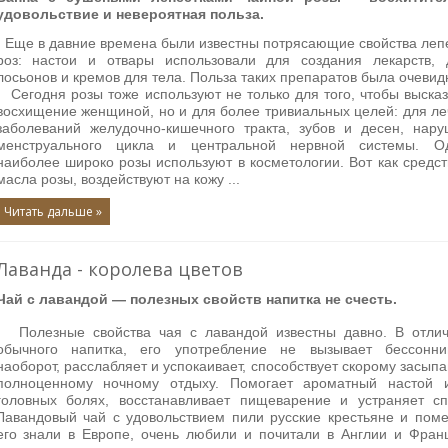
удовольствие и невероятная польза.
Еще в давние времена были известны потрясающие свойства леп
роз: настои и отвары использовали для создания лекарств, д
лосьонов и кремов для тела. Польза таких препаратов была очевид
Сегодня розы тоже используют не только для того, чтобы выска
восхищение женщиной, но и для более тривиальных целей: для л
заболеваний желудочно-кишечного тракта, зубов и десен, нар
менструального цикла и центральной нервной системы. Од
наиболее широко розы используют в косметологии. Вот как средств
масла розы, воздействуют на кожу
...
Читать дальше »
Лаванда - королева цветов
Чай с лавандой — полезных свойств напитка не счесть.
Полезные свойства чая с лавандой известны давно. В отлич
обычного напитка, его употребление не вызывает бессонни
наоборот, расслабляет и успокаивает, способствует скорому засып
полноценному ночному отдыху. Помогает ароматный настой 
головных болях, восстанавливает пищеварение и устраняет сп
Лавандовый чай с удовольствием пили русские крестьяне и пом
его знали в Европе, очень любили и почитали в Англии и Фран