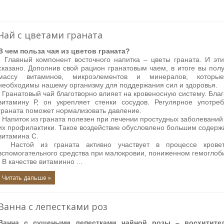
Чай с цветами граната
В чем польза чая из цветов граната?
Главный компонент восточного напитка – цветы граната. И эт
сказано. Дополнив свой рацион гранатовым чаем, в итоге вы пол
массу витаминов, микроэлементов и минералов, которы
необходимы нашему организму для поддержания сил и здоровья.
Гранатовый чай благотворно влияет на кровеносную систему. Бла
витамину Р, он укрепляет стенки сосудов. Регулярное употре
граната поможет нормализовать давление.
Напиток из граната полезен при лечении простудных заболеваний
их профилактики. Такое воздействие обусловлено большим содер
витамина С.
Настой из граната активно участвует в процессе кровет
вспомогательного средства при малокровии, пониженном гемоглоби
В качестве витаминно
...
Читать дальше »
Ванна с лепестками роз
Ванна с сушеными лепестками чайной розы – восхитите