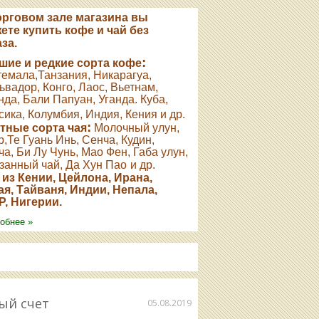
орговом зале магазина вы
ете купить кофе и чай без
за.
:
шие и редкие сорта кофе
темала,Танзания, Никарагуа,
ьвадор, Конго, Лаос, Вьетнам,
да, Бали Папуан, Уганда. Куба,
ика, Колумбия, Индия, Кения и др.
:
тные сорта чая
Молочный улун,
,Те Гуань Инь, Сенча, Кудин,
а, Би Лу Чунь, Мао Фен, Габа улун,
занный чай, Да Хун Пао
и др.
 из Кении, Цейлона, Ирана,
ая, Тайваня, Индии, Непала,
, Нигерии.
обнее »
ый счет
05.08.2019