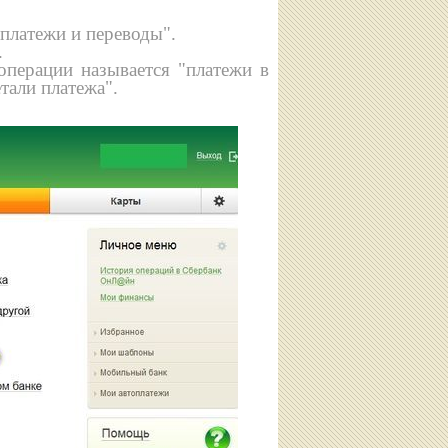
платежи и переводы".
.
операции называется "платежи в
тали платежа".