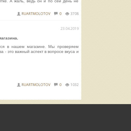
тке. А жаль, ведь он и по сей день не
RUARTMOLOTOV
0
3708
23.04.2019
агазина.
тся в нашем магазине. Мы проверяем
а - это важный аспект в вопросе вкуса и
RUARTMOLOTOV
0
1032