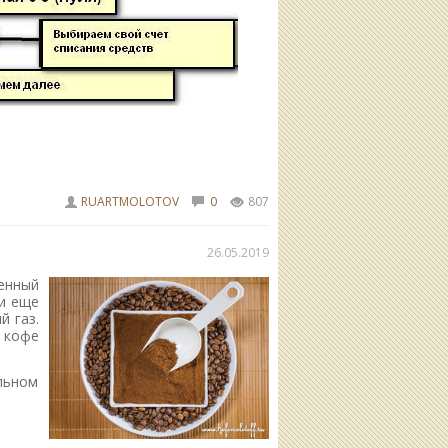
RUARTMOLOTOV
0
807
26.05.2019
енный
и еще
й газ.
 кофе
льном