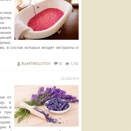
естков
ухов,
на.
зывать
ечения
ушений
нако,
а, в состав которых входят экстракты и
RUARTMOLOTOV
0
1292
23.04.2019
ие от
цу, а
анию и
и при
азмы.
ещики,
ции. К