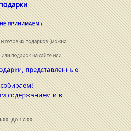
подарки
Ы НЕ ПРИНИМАЕМ )
и готовых подарков (можно
 или подарок на сайте или
одарки, представленные
собираем!
ым содержанием и в
.00 до 17.00