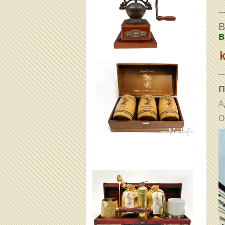
--
В
в
---
П
А
О