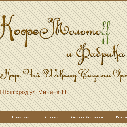
.Новгород ул. Минина 11
Прайс лист
Статьи
Оплата Доставка
Конта