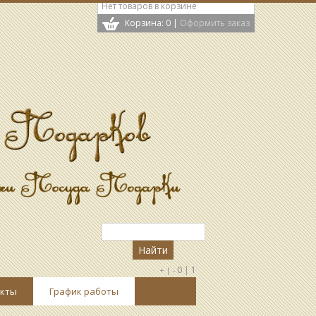
Нет товаров в корзине
Корзина: 0
|
Оформить заказ
0
|
1
+ |
-
кты
График работы