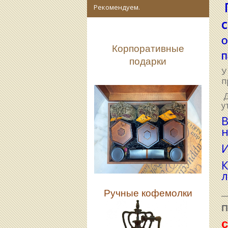
Рекомендуем.
с
О
Корпоративные
П
подарки
У
п
Д
у
В
н
И
К
л
_
Ручные кофемолки
П