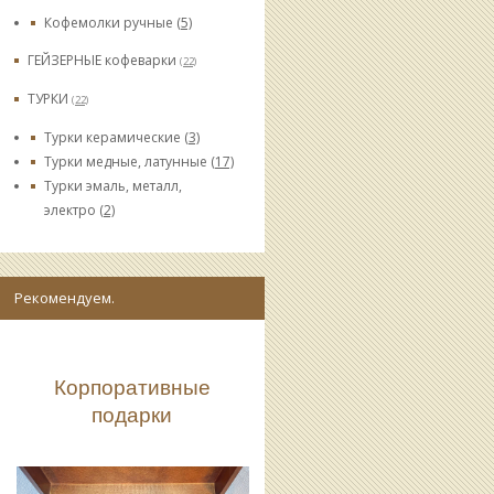
Кофемолки ручные
(5)
ГЕЙЗЕРНЫЕ кофеварки
(22)
ТУРКИ
(22)
Турки керамические
(3)
Турки медные, латунные
(17)
Турки эмаль, металл,
электро
(2)
Рекомендуем.
Корпоративные
подарки