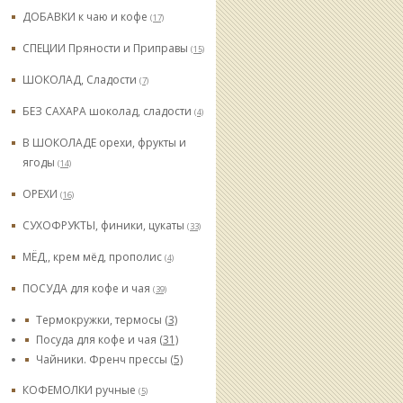
ДОБАВКИ к чаю и кофе
(17)
СПЕЦИИ Пряности и Приправы
(15)
ШОКОЛАД, Сладости
(7)
БЕЗ САХАРА шоколад, сладости
(4)
В ШОКОЛАДЕ орехи, фрукты и
ягоды
(14)
ОРЕХИ
(16)
СУХОФРУКТЫ, финики, цукаты
(33)
МЁД,, крем мёд, прополис
(4)
ПОСУДА для кофе и чая
(39)
Термокружки, термосы
(3)
Посуда для кофе и чая
(31)
Чайники. Френч прессы
(5)
КОФЕМОЛКИ ручные
(5)