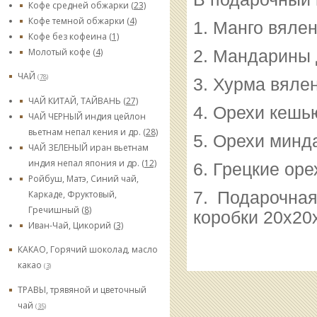
Кофе средней обжарки
(23)
Кофе темной обжарки
(4)
1. Манго вялен
Кофе без кофеина
(1)
Молотый кофе
(4)
2. Мандарины 
ЧАЙ
(78)
3. Хурма вялен
ЧАЙ КИТАЙ, ТАЙВАНЬ
(27)
4. Орехи кешь
ЧАЙ ЧЕРНЫЙ индия цейлон
вьетнам непал кения и др.
(28)
5. Орехи минда
ЧАЙ ЗЕЛЕНЫЙ иран вьетнам
индия непал япония и др.
(12)
6. Грецкие оре
Ройбуш, Матэ, Синий чай,
7. Подарочная
Каркаде, Фруктовый,
Гречишный
(8)
коробки 20х20
Иван-Чай, Цикорий
(3)
КАКАО, Горячий шоколад, масло
какао
(3)
ТРАВЫ, трявяной и цветочный
чай
(35)