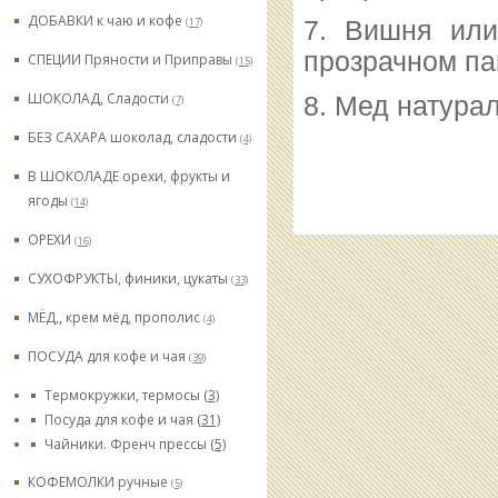
ДОБАВКИ к чаю и кофе
(17)
7. Вишня или
прозрачном пак
СПЕЦИИ Пряности и Приправы
(15)
ШОКОЛАД, Сладости
8. Мед натурал
(7)
БЕЗ САХАРА шоколад, сладости
(4)
В ШОКОЛАДЕ орехи, фрукты и
ягоды
(14)
ОРЕХИ
(16)
СУХОФРУКТЫ, финики, цукаты
(33)
МЁД,, крем мёд, прополис
(4)
ПОСУДА для кофе и чая
(39)
Термокружки, термосы
(3)
Посуда для кофе и чая
(31)
Чайники. Френч прессы
(5)
КОФЕМОЛКИ ручные
(5)