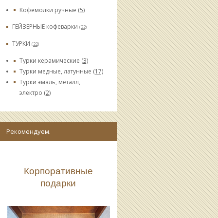
Кофемолки ручные
(5)
ГЕЙЗЕРНЫЕ кофеварки
(22)
ТУРКИ
(22)
Турки керамические
(3)
Турки медные, латунные
(17)
Турки эмаль, металл,
электро
(2)
Рекомендуем.
Корпоративные
подарки