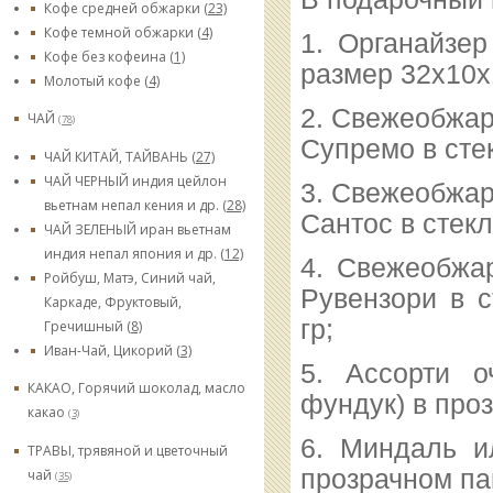
Кофе средней обжарки
(23)
Кофе темной обжарки
(4)
1. Органайзер
Кофе без кофеина
(1)
размер 32х10х
Молотый кофе
(4)
2. Свежеобжар
ЧАЙ
(78)
Супремо в сте
ЧАЙ КИТАЙ, ТАЙВАНЬ
(27)
ЧАЙ ЧЕРНЫЙ индия цейлон
3. Свежеобжар
вьетнам непал кения и др.
(28)
Сантос в стекл
ЧАЙ ЗЕЛЕНЫЙ иран вьетнам
индия непал япония и др.
(12)
4. Свежеобжа
Ройбуш, Матэ, Синий чай,
Рувензори в с
Каркаде, Фруктовый,
гр;
Гречишный
(8)
Иван-Чай, Цикорий
(3)
5. Ассорти о
КАКАО, Горячий шоколад, масло
фундук) в проз
какао
(3)
6. Миндаль и
ТРАВЫ, трявяной и цветочный
прозрачном пак
чай
(35)