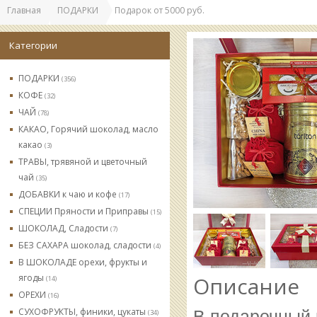
Главная
ПОДАРКИ
Подарок от 5000 руб.
Категории
ПОДАРКИ
(356)
КОФЕ
(32)
ЧАЙ
(78)
КАКАО, Горячий шоколад, масло
какао
(3)
ТРАВЫ, трявяной и цветочный
чай
(35)
ДОБАВКИ к чаю и кофе
(17)
СПЕЦИИ Пряности и Приправы
(15)
ШОКОЛАД, Сладости
(7)
БЕЗ САХАРА шоколад, сладости
(4)
В ШОКОЛАДЕ орехи, фрукты и
ягоды
Описание
(14)
ОРЕХИ
(16)
СУХОФРУКТЫ, финики, цукаты
В подарочный 
(34)