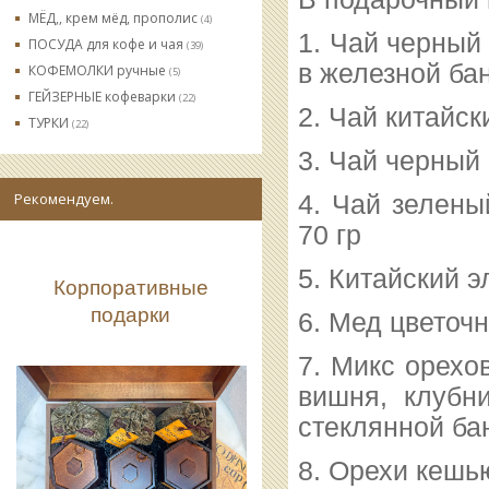
МЁД,, крем мёд, прополис
(4)
1. Чай черный
ПОСУДА для кофе и чая
(39)
в железной бан
КОФЕМОЛКИ ручные
(5)
ГЕЙЗЕРНЫЕ кофеварки
(22)
2. Чай китайс
ТУРКИ
(22)
3. Чай черный
Рекомендуем.
4. Чай зелены
70 гр
5. Китайский 
Корпоративные
подарки
6. Мед цветочн
7. Микс орехо
вишня, клубн
стеклянной бан
8. Орехи кешь