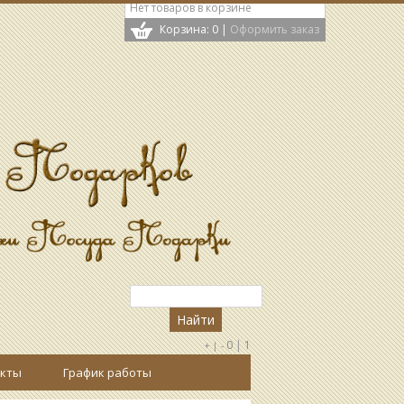
Нет товаров в корзине
Корзина: 0
|
Оформить заказ
0
|
1
+ |
-
кты
График работы