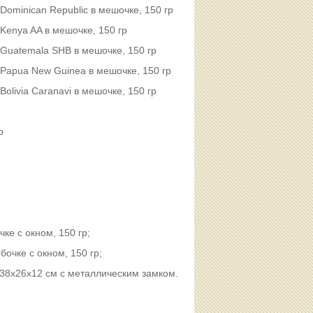
ominican Republic в мешочке, 150 гр
enya AA в мешочке, 150 гр
Guatemala SHB в мешочке, 150 гр
Papua New Guinea в мешочке, 150 гр
livia Caranavi в мешочке, 150 гр
р
ке с окном, 150 гр;
очке с окном, 150 гр;
38х26х12 см с металлическим замком.