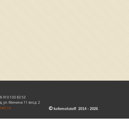
 910 103 83 53
, ул. Минина 11 вход 2
©
kofemolotoff 2014 - 2026