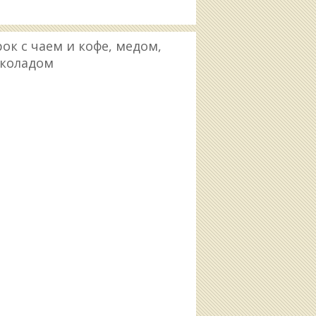
ок с чаем и кофе, медом,
околадом