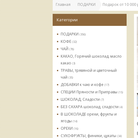
Главная
ПОДАРКИ
Подарок от 10 000 
Категории
ПОДАРКИ
(356)
КОФЕ
(32)
ЧАЙ
(78)
КАКАО, Горячий шоколад, масло
какао
(3)
ТРАВЫ, трявяной и цветочный
чай
(35)
ДОБАВКИ к чаю и кофе
(17)
СПЕЦИИ Пряности и Приправы
(15)
ШОКОЛАД, Сладости
(7)
БЕЗ САХАРА шоколад, сладости
(4)
В ШОКОЛАДЕ орехи, фрукты и
ягоды
(14)
ОРЕХИ
(16)
СУХОФРУКТЫ, финики, цукаты
(34)