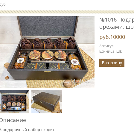
руб.
№1016 Подар
орехами, ш
руб.10000
Артикул
:
Единица
:
шт.
В корзину
Описание
В подарочный набор входит: