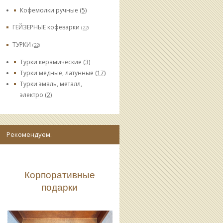
Кофемолки ручные
(5)
ГЕЙЗЕРНЫЕ кофеварки
(22)
ТУРКИ
(22)
Турки керамические
(3)
Турки медные, латунные
(17)
Турки эмаль, металл,
электро
(2)
Рекомендуем.
Корпоративные
подарки