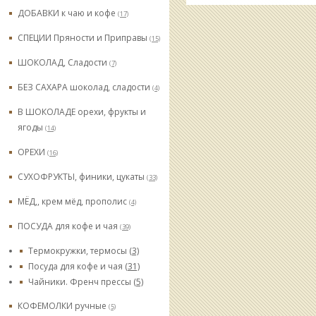
ДОБАВКИ к чаю и кофе
(17)
СПЕЦИИ Пряности и Приправы
(15)
ШОКОЛАД, Сладости
(7)
БЕЗ САХАРА шоколад, сладости
(4)
В ШОКОЛАДЕ орехи, фрукты и
ягоды
(14)
ОРЕХИ
(16)
СУХОФРУКТЫ, финики, цукаты
(33)
МЁД,, крем мёд, прополис
(4)
ПОСУДА для кофе и чая
(39)
Термокружки, термосы
(3)
Посуда для кофе и чая
(31)
Чайники. Френч прессы
(5)
КОФЕМОЛКИ ручные
(5)