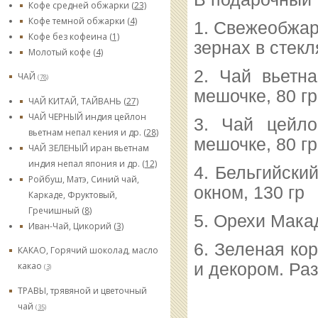
Кофе средней обжарки
(23)
Кофе темной обжарки
(4)
1. Свежеобжар
Кофе без кофеина
(1)
зернах в стекл
Молотый кофе
(4)
2. Чай вьетн
ЧАЙ
(78)
мешочке, 80 гр
ЧАЙ КИТАЙ, ТАЙВАНЬ
(27)
ЧАЙ ЧЕРНЫЙ индия цейлон
3. Чай цейло
вьетнам непал кения и др.
(28)
мешочке, 80 гр
ЧАЙ ЗЕЛЕНЫЙ иран вьетнам
индия непал япония и др.
(12)
4. Бельгийски
Ройбуш, Матэ, Синий чай,
окном, 130 гр
Каркаде, Фруктовый,
Гречишный
(8)
5. Орехи Мака
Иван-Чай, Цикорий
(3)
6. Зеленая ко
КАКАО, Горячий шоколад, масло
и декором. Ра
какао
(3)
ТРАВЫ, трявяной и цветочный
чай
(35)