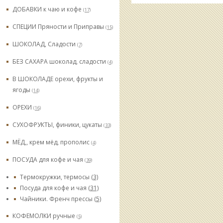
ДОБАВКИ к чаю и кофе
(17)
СПЕЦИИ Пряности и Приправы
(15)
ШОКОЛАД, Сладости
(7)
БЕЗ САХАРА шоколад, сладости
(4)
В ШОКОЛАДЕ орехи, фрукты и
ягоды
(14)
ОРЕХИ
(16)
СУХОФРУКТЫ, финики, цукаты
(33)
МЁД,, крем мёд, прополис
(4)
ПОСУДА для кофе и чая
(39)
Термокружки, термосы
(3)
Посуда для кофе и чая
(31)
Чайники. Френч прессы
(5)
КОФЕМОЛКИ ручные
(5)