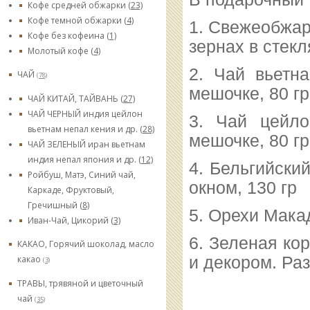
Кофе средней обжарки
(23)
Кофе темной обжарки
(4)
1. Свежеобжар
Кофе без кофеина
(1)
зернах в стекл
Молотый кофе
(4)
2. Чай вьетн
ЧАЙ
(78)
мешочке, 80 гр
ЧАЙ КИТАЙ, ТАЙВАНЬ
(27)
ЧАЙ ЧЕРНЫЙ индия цейлон
3. Чай цейло
вьетнам непал кения и др.
(28)
мешочке, 80 гр
ЧАЙ ЗЕЛЕНЫЙ иран вьетнам
индия непал япония и др.
(12)
4. Бельгийски
Ройбуш, Матэ, Синий чай,
окном, 130 гр
Каркаде, Фруктовый,
Гречишный
(8)
5. Орехи Мака
Иван-Чай, Цикорий
(3)
6. Зеленая ко
КАКАО, Горячий шоколад, масло
и декором. Ра
какао
(3)
ТРАВЫ, трявяной и цветочный
чай
(35)