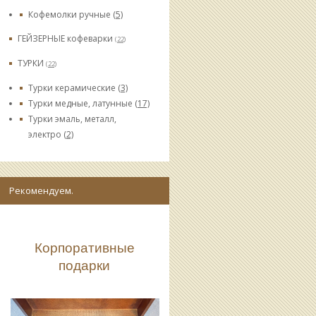
Кофемолки ручные
(5)
ГЕЙЗЕРНЫЕ кофеварки
(22)
ТУРКИ
(22)
Турки керамические
(3)
Турки медные, латунные
(17)
Турки эмаль, металл,
электро
(2)
Рекомендуем.
Корпоративные
подарки