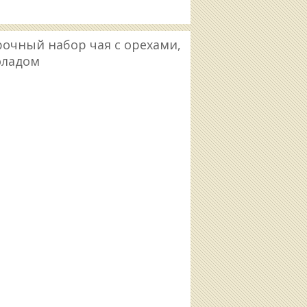
очный набор чая с орехами,
оладом