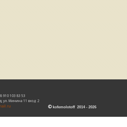
 910 103 83 53
, ул. Минина 11 вход 2
©
kofemolotoff 2014 - 2026