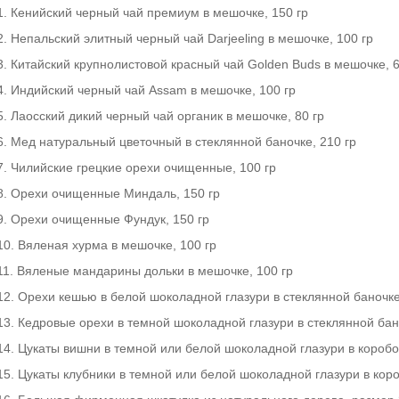
1. Кенийский черный чай премиум в мешочке, 150 гр
2. Непальский элитный черный чай Darjeeling в мешочке, 100 гр
3. Китайский крупнолистовой красный чай Golden Buds в мешочке, 6
4. Индийский черный чай Assam в мешочке, 100 гр
5. Лаосский дикий черный чай органик в мешочке, 80 гр
6. Мед натуральный цветочный в стеклянной баночке, 210 гр
7. Чилийские грецкие орехи очищенные, 100 гр
8. Орехи очищенные Миндаль, 150 гр
9. Орехи очищенные Фундук, 150 гр
10. Вяленая хурма в мешочке, 100 гр
11. Вяленые мандарины дольки в мешочке, 100 гр
12. Орехи кешью в белой шоколадной глазури в стеклянной баночке
13. Кедровые орехи в темной шоколадной глазури в стеклянной бано
14. Цукаты вишни в темной или белой шоколадной глазури в коробоч
15. Цукаты клубники в темной или белой шоколадной глазури в коро