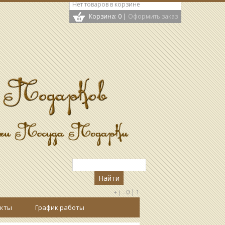
Нет товаров в корзине
Корзина: 0
|
Оформить заказ
0
|
1
+ |
-
кты
График работы