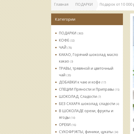
Главная
ПОДАРКИ
Подарок от 10 000 
Категории
ПОДАРКИ
(360)
КОФЕ
(32)
ЧАЙ
(78)
КАКАО, Горячий шоколад, масло
какао
(3)
ТРАВЫ, трявяной и цветочный
чай
(35)
ДОБАВКИ к чаю и кофе
(17)
СПЕЦИИ Пряности и Приправы
(15)
ШОКОЛАД, Сладости
(7)
БЕЗ САХАРА шоколад, сладости
(4)
В ШОКОЛАДЕ орехи, фрукты и
ягоды
(14)
ОРЕХИ
(16)
СУХОФРУКТЫ, финики, цукаты
(34)