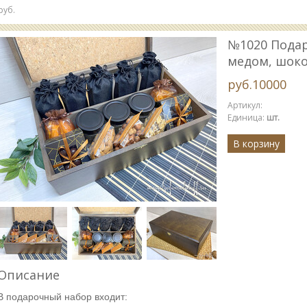
руб.
№1020 Подар
медом, шок
руб.10000
Артикул
:
Единица
:
шт.
В корзину
Описание
В подарочный набор входит: