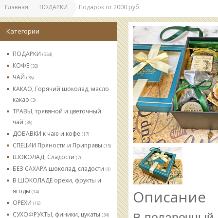
Главная
ПОДАРКИ
Подарок от 2000 руб.
Категории
ПОДАРКИ
(354)
КОФЕ
(32)
ЧАЙ
(78)
КАКАО, Горячий шоколад, масло
какао
(3)
ТРАВЫ, трявяной и цветочный
чай
(35)
ДОБАВКИ к чаю и кофе
(17)
СПЕЦИИ Пряности и Приправы
(15)
ШОКОЛАД, Сладости
(7)
БЕЗ САХАРА шоколад, сладости
(4)
В ШОКОЛАДЕ орехи, фрукты и
ягоды
Описание
(14)
ОРЕХИ
(16)
СУХОФРУКТЫ, финики, цукаты
В подарочный 
(34)