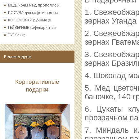
МЁД,, крем мёд, прополис
(4)
1. Свежеобжар
ПОСУДА для кофе и чая
(39)
зернах Уганда 
КОФЕМОЛКИ ручные
(5)
ГЕЙЗЕРНЫЕ кофеварки
(22)
2. Свежеобжар
ТУРКИ
(22)
зернах Гватем
3. Свежеобжар
Рекомендуем.
зернах Бразил
4. Шоколад мо
Корпоративные
5. Мед цветоч
подарки
баночке, 140 г
6. Цукаты кл
прозрачном пак
7. Миндаль и
прозрачном пак