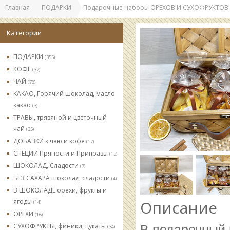
Главная
ПОДАРКИ
Подарочные наборы ОРЕХОВ И СУХОФРУКТОВ
Категории
ПОДАРКИ
(355)
КОФЕ
(32)
ЧАЙ
(78)
КАКАО, Горячий шоколад, масло
какао
(3)
ТРАВЫ, трявяной и цветочный
чай
(35)
ДОБАВКИ к чаю и кофе
(17)
СПЕЦИИ Пряности и Приправы
(15)
ШОКОЛАД, Сладости
(7)
БЕЗ САХАРА шоколад, сладости
(4)
В ШОКОЛАДЕ орехи, фрукты и
ягоды
Описание
(14)
ОРЕХИ
(16)
СУХОФРУКТЫ, финики, цукаты
В подарочный 
(34)