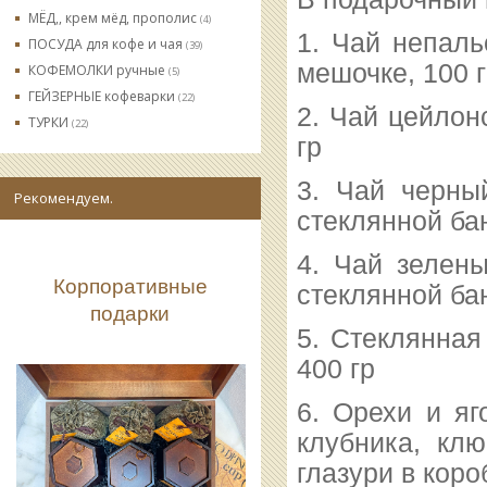
МЁД,, крем мёд, прополис
(4)
1. Чай непаль
ПОСУДА для кофе и чая
(39)
мешочке, 100 
КОФЕМОЛКИ ручные
(5)
ГЕЙЗЕРНЫЕ кофеварки
(22)
2. Чай цейлон
ТУРКИ
(22)
гр
3. Чай черны
Рекомендуем.
стеклянной бан
4. Чай зелен
Корпоративные
стеклянной бан
подарки
5. Стеклянная
400 гр
6. Орехи и яг
клубника, кл
глазури в коро