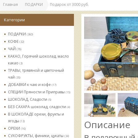
Главная
ПОДАРКИ
Подарок от 3000 руб.
Категории
ПОДАРКИ
(360)
КОФЕ
(32)
ЧАЙ
(78)
КАКАО, Горячий шоколад, масло
какао
(3)
ТРАВЫ, трявяной и цветочный
чай
(35)
ДОБАВКИ к чаю и кофе
(17)
СПЕЦИИ Пряности и Приправы
(15)
ШОКОЛАД, Сладости
(5)
БЕЗ САХАРА шоколад, сладости
(4)
В ШОКОЛАДЕ орехи, фрукты и
ягоды
Описание
(13)
ОРЕХИ
(16)
СУХОФРУКТЫ, финики, цукаты
В подарочный 
(34)