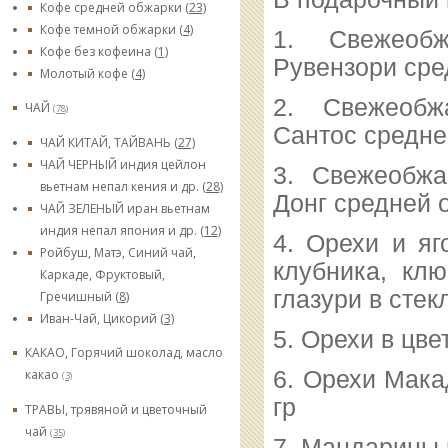
Кофе средней обжарки
(23)
Кофе темной обжарки
(4)
1. Свежеоб
Кофе без кофеина
(1)
Рувензори сре
Молотый кофе
(4)
2. Свежеоб
ЧАЙ
(78)
Сантос средне
ЧАЙ КИТАЙ, ТАЙВАНЬ
(27)
ЧАЙ ЧЕРНЫЙ индия цейлон
3. Свежеобж
вьетнам непал кения и др.
(28)
Донг средней о
ЧАЙ ЗЕЛЕНЫЙ иран вьетнам
индия непал япония и др.
(12)
4. Орехи и яг
Ройбуш, Матэ, Синий чай,
клубника, кл
Каркаде, Фруктовый,
глазури в стек
Гречишный
(8)
Иван-Чай, Цикорий
(3)
5. Орехи в цве
КАКАО, Горячий шоколад, масло
6. Орехи Мака
какао
(3)
гр
ТРАВЫ, трявяной и цветочный
чай
(35)
7. Мандарины 