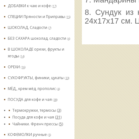
ДОБАВКИ к чаю и кофе
(17)
8. Сундук из 
СПЕЦИИ Пряности и Приправы
(15)
24х17х17 см. 
ШОКОЛАД, Сладости
(7)
БЕЗ САХАРА шоколад, сладости
(4)
В ШОКОЛАДЕ орехи, фрукты и
ягоды
(14)
ОРЕХИ
(16)
СУХОФРУКТЫ, финики, цукаты
(33)
МЁД,, крем мёд, прополис
(4)
ПОСУДА для кофе и чая
(39)
Термокружки, термосы
(3)
Посуда для кофе и чая
(31)
Чайники. Френч прессы
(5)
КОФЕМОЛКИ ручные
(5)