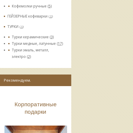
Кофемолки ручные
(5)
ГЕЙЗЕРНЫЕ кофеварки
(22)
ТУРКИ
(22)
Турки керамические
(3)
Турки медные, латунные
(17)
Турки эмаль, металл,
электро
(2)
Рекомендуем.
Корпоративные
подарки