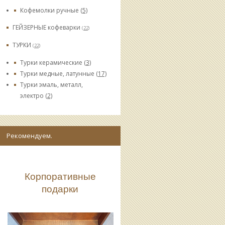
Кофемолки ручные
(5)
ГЕЙЗЕРНЫЕ кофеварки
(22)
ТУРКИ
(22)
Турки керамические
(3)
Турки медные, латунные
(17)
Турки эмаль, металл,
электро
(2)
Рекомендуем.
Корпоративные
подарки