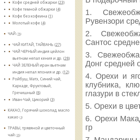
Кофе средней обжарки
(23)
Кофе темной обжарки
(4)
1. Свежеоб
Кофе без кофеина
(1)
Рувензори сре
Молотый кофе
(4)
2. Свежеоб
ЧАЙ
(78)
Сантос средне
ЧАЙ КИТАЙ, ТАЙВАНЬ
(27)
ЧАЙ ЧЕРНЫЙ индия цейлон
3. Свежеобж
вьетнам непал кения и др.
(28)
Донг средней о
ЧАЙ ЗЕЛЕНЫЙ иран вьетнам
индия непал япония и др.
(12)
4. Орехи и яг
Ройбуш, Матэ, Синий чай,
клубника, кл
Каркаде, Фруктовый,
глазури в стек
Гречишный
(8)
Иван-Чай, Цикорий
(3)
5. Орехи в цве
КАКАО, Горячий шоколад, масло
6. Орехи Мака
какао
(3)
гр
ТРАВЫ, трявяной и цветочный
чай
(35)
7. Мандарины 