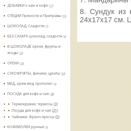
ДОБАВКИ к чаю и кофе
(17)
8. Сундук из 
СПЕЦИИ Пряности и Приправы
(15)
24х17х17 см. 
ШОКОЛАД, Сладости
(7)
БЕЗ САХАРА шоколад, сладости
(4)
В ШОКОЛАДЕ орехи, фрукты и
ягоды
(14)
ОРЕХИ
(16)
СУХОФРУКТЫ, финики, цукаты
(33)
МЁД,, крем мёд, прополис
(4)
ПОСУДА для кофе и чая
(39)
Термокружки, термосы
(3)
Посуда для кофе и чая
(31)
Чайники. Френч прессы
(5)
КОФЕМОЛКИ ручные
(5)