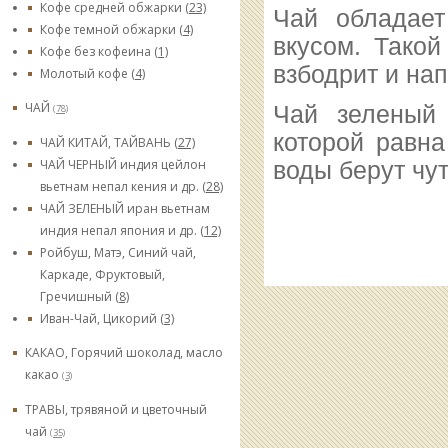
Кофе средней обжарки
(23)
Чай обладает
Кофе темной обжарки
(4)
вкусом. Такой
Кофе без кофеина
(1)
взбодрит и нап
Молотый кофе
(4)
ЧАЙ
Чай зеленый 
(78)
которой равна
ЧАЙ КИТАЙ, ТАЙВАНЬ
(27)
ЧАЙ ЧЕРНЫЙ индия цейлон
воды берут чут
вьетнам непал кения и др.
(28)
ЧАЙ ЗЕЛЕНЫЙ иран вьетнам
индия непал япония и др.
(12)
Ройбуш, Матэ, Синий чай,
Каркаде, Фруктовый,
Гречишный
(8)
Иван-Чай, Цикорий
(3)
КАКАО, Горячий шоколад, масло
какао
(3)
ТРАВЫ, трявяной и цветочный
чай
(35)