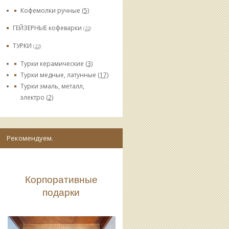
Кофемолки ручные
(5)
ГЕЙЗЕРНЫЕ кофеварки
(22)
ТУРКИ
(22)
Турки керамические
(3)
Турки медные, латунные
(17)
Турки эмаль, металл,
электро
(2)
Рекомендуем.
Корпоративные
подарки