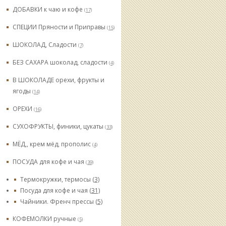
ДОБАВКИ к чаю и кофе
(17)
СПЕЦИИ Пряности и Приправы
(15)
ШОКОЛАД, Сладости
(7)
БЕЗ САХАРА шоколад, сладости
(4)
В ШОКОЛАДЕ орехи, фрукты и
ягоды
(14)
ОРЕХИ
(16)
СУХОФРУКТЫ, финики, цукаты
(33)
МЁД,, крем мёд, прополис
(4)
ПОСУДА для кофе и чая
(39)
Термокружки, термосы
(3)
Посуда для кофе и чая
(31)
Чайники. Френч прессы
(5)
КОФЕМОЛКИ ручные
(5)