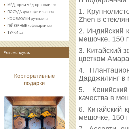
МЁД,, крем мёд, прополис
(4)
1. Крупнолист
ПОСУДА для кофе и чая
(39)
Zhen в стеклян
КОФЕМОЛКИ ручные
(5)
ГЕЙЗЕРНЫЕ кофеварки
(22)
2. Индийский 
ТУРКИ
(22)
мешочке, 150 
3. Китайский 
Рекомендуем.
цветком Амара
4. Плантацио
Корпоративные
Дарджилинг в 
подарки
5. Кенийски
качества в меш
6. Китайский 
мешочке, 150 
7. Ассорти о