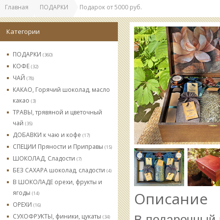
Главная
ПОДАРКИ
Подарок от 5000 руб.
Категории
ПОДАРКИ
(360)
КОФЕ
(32)
ЧАЙ
(78)
КАКАО, Горячий шоколад, масло
какао
(3)
ТРАВЫ, трявяной и цветочный
чай
(35)
ДОБАВКИ к чаю и кофе
(17)
СПЕЦИИ Пряности и Приправы
(15)
ШОКОЛАД, Сладости
(7)
БЕЗ САХАРА шоколад, сладости
(4)
В ШОКОЛАДЕ орехи, фрукты и
ягоды
Описание
(14)
ОРЕХИ
(16)
СУХОФРУКТЫ, финики, цукаты
В подарочный 
(34)