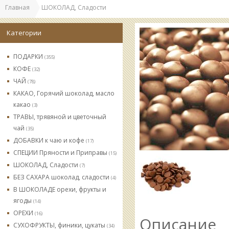
Главная
ШОКОЛАД, Сладости
Категории
ПОДАРКИ
(355)
КОФЕ
(32)
ЧАЙ
(78)
КАКАО, Горячий шоколад, масло
какао
(3)
ТРАВЫ, трявяной и цветочный
чай
(35)
ДОБАВКИ к чаю и кофе
(17)
СПЕЦИИ Пряности и Приправы
(15)
ШОКОЛАД, Сладости
(7)
БЕЗ САХАРА шоколад, сладости
(4)
В ШОКОЛАДЕ орехи, фрукты и
ягоды
(14)
ОРЕХИ
(16)
Описание
СУХОФРУКТЫ, финики, цукаты
(34)