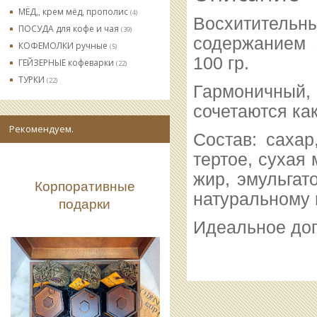
МЁД,, крем мёд, прополис
(4)
Восхитител
ПОСУДА для кофе и чая
(39)
содержанием 3
КОФЕМОЛКИ ручные
(5)
100 гр.
ГЕЙЗЕРНЫЕ кофеварки
(22)
ТУРКИ
(22)
Гармоничный, 
сочетаются ка
Рекомендуем.
Состав: сахар
тертое, сухая
жир, эмульгат
Корпоративные
натуральному 
подарки
Идеальное доп