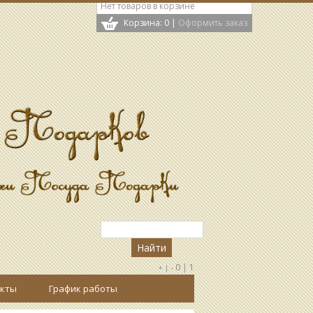
Нет товаров в корзине
Корзина: 0
|
Оформить заказ
0
|
1
+ |
-
кты
График работы