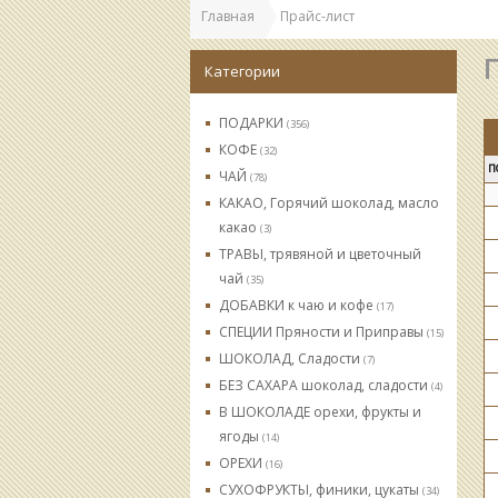
Главная
Прайс-лист
П
Категории
ПОДАРКИ
(356)
КОФЕ
(32)
П
ЧАЙ
(78)
КАКАО, Горячий шоколад, масло
какао
(3)
ТРАВЫ, трявяной и цветочный
чай
(35)
ДОБАВКИ к чаю и кофе
(17)
СПЕЦИИ Пряности и Приправы
(15)
ШОКОЛАД, Сладости
(7)
БЕЗ САХАРА шоколад, сладости
(4)
В ШОКОЛАДЕ орехи, фрукты и
ягоды
(14)
ОРЕХИ
(16)
СУХОФРУКТЫ, финики, цукаты
(34)