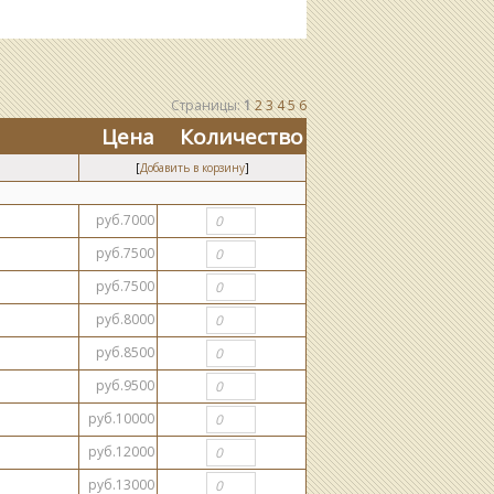
Страницы
:
1
2
3
4
5
6
Цена
Количество
[
Добавить в корзину
]
руб.7000
руб.7500
руб.7500
руб.8000
руб.8500
руб.9500
руб.10000
руб.12000
руб.13000